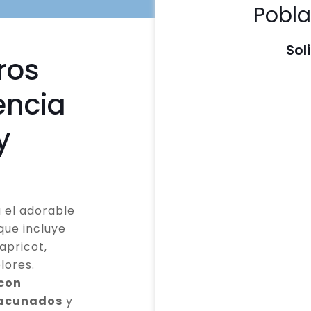
Pobla
Sol
ros
encia
y
 el adorable
que incluye
apricot,
lores.
 con
vacunados
y