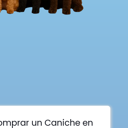
omprar un Caniche en