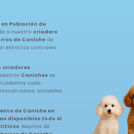
 en Población de
da a nuestro
criadero
rros de Caniche
de
jo estrictos controles
o
criadores
Nuestros
Caniches
se
. Cuidamos cada
rezcan sanos, sociables
venta de Caniche en
s disponibles todo el
titivos
. Muchos de