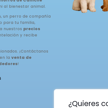
horros de Caniche
ni al bienestar animal.
n, un perro de compañía
para tu familia,
ta nuestros
precios
ntelación y recibe
ionados. ¡Contáctanos
 en la
venta de
ededores
!
4
¿Quieres c