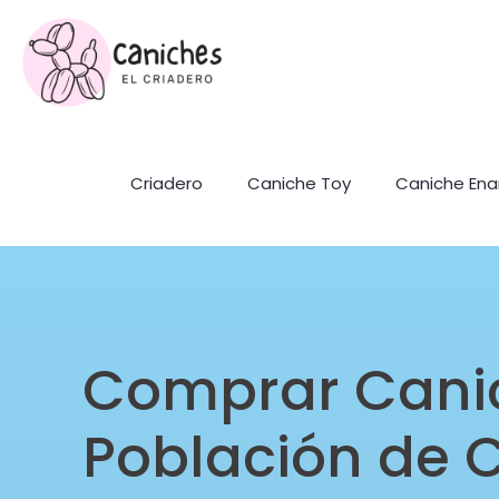
Criadero
Caniche Toy
Caniche En
Comprar Cani
Población de C