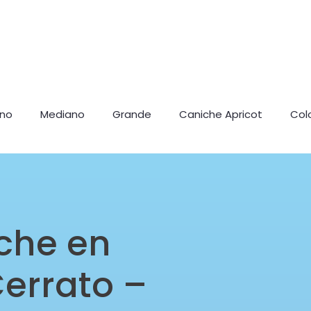
ano
Mediano
Grande
Caniche Apricot
Col
che en
errato –