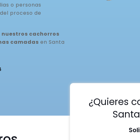
lias o personas
del proceso de
 nuestros cachorros
ximas camadas
en Santa
4
¿Quieres c
Santa
Sol
ros