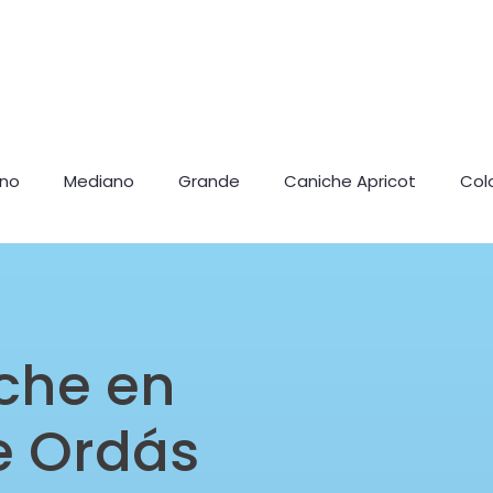
ano
Mediano
Grande
Caniche Apricot
Col
che en
e Ordás