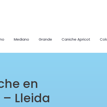
ano
Mediano
Grande
Caniche Apricot
Col
che en
 – Lleida