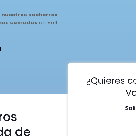
 nuestros cachorros
ximas camadas
en Vall
4
¿Quieres c
Va
Sol
ros
da de