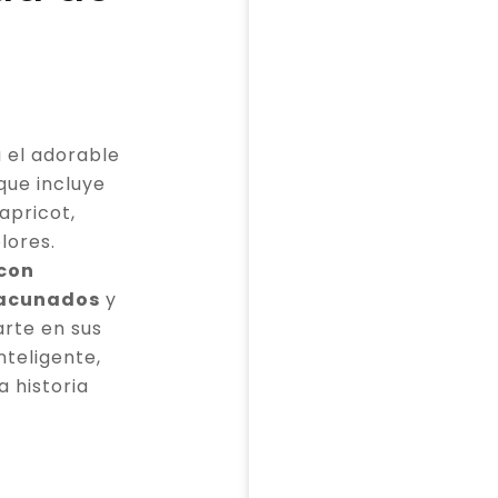
 el adorable
que incluye
apricot,
lores.
 con
vacunados
y
rte en sus
teligente,
a historia