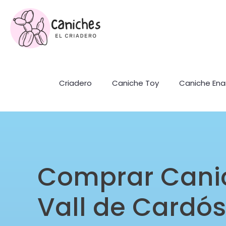
Criadero
Caniche Toy
Caniche En
Comprar Cani
Vall de Cardós