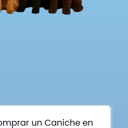
omprar un Caniche en