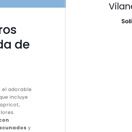
Vilan
Sol
ros
da de
 el adorable
que incluye
apricot,
lores.
 con
vacunados
y