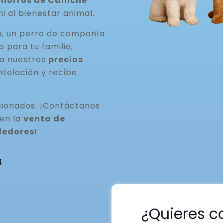
horros de Caniche
ni al bienestar animal.
n, un perro de compañía
para tu familia,
ta nuestros
precios
ntelación y recibe
ionados. ¡Contáctanos
 en la
venta de
ededores
!
4
¿Quieres c