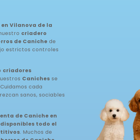
en Vilanova de la
 nuestro
criadero
rros de Caniche
de
jo estrictos controles
o
criadores
Nuestros
Caniches
se
. Cuidamos cada
rezcan sanos, sociables
venta de Caniche en
isponibles todo el
titivos
. Muchos de