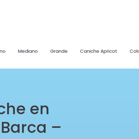
ano
Mediano
Grande
Caniche Apricot
Col
che en
 Barca –