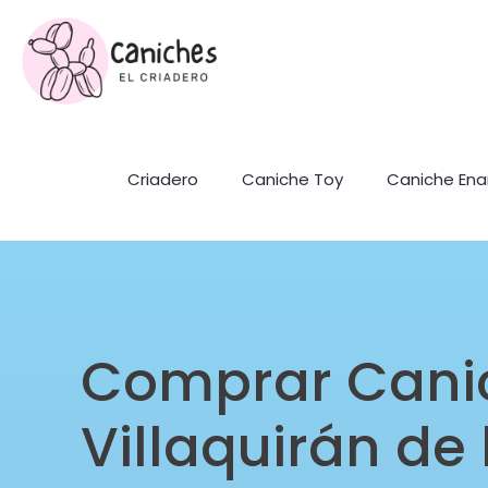
Criadero
Caniche Toy
Caniche En
Comprar Cani
Villaquirán de 