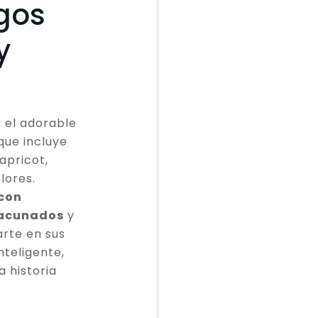
gos
y
 el adorable
que incluye
apricot,
lores.
 con
vacunados
y
rte en sus
teligente,
a historia