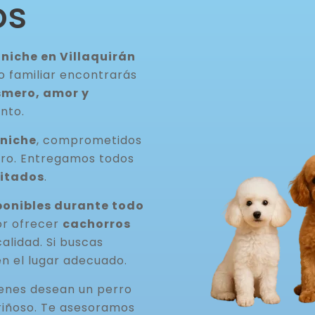
os
niche en Villaquirán
o familiar encontrarás
smero, amor y
nto.
aniche
, comprometidos
rro. Entregamos todos
itados
.
onibles durante todo
or ofrecer
cachorros
 calidad. Si buscas
en el lugar adecuado.
ienes desean un perro
riñoso. Te asesoramos