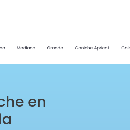
ano
Mediano
Grande
Caniche Apricot
Col
che en
la