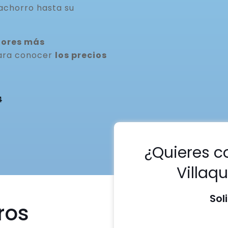
achorro hasta su
dores más
para conocer
los precios
4
¿Quieres c
Villaq
Sol
ros