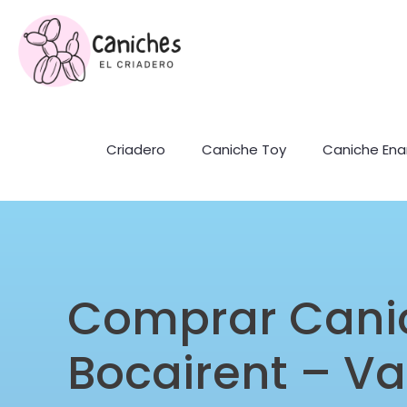
Criadero
Caniche Toy
Caniche En
Comprar Cani
Bocairent – Va