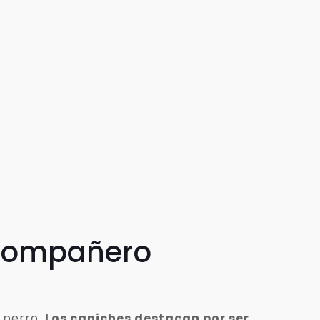
 compañero
 perro.
Los caniches destacan por ser