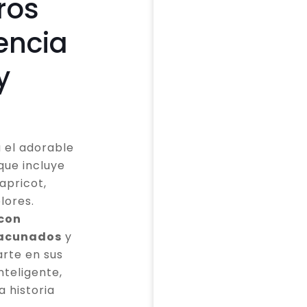
ros
encia
y
 el adorable
que incluye
apricot,
lores.
 con
vacunados
y
rte en sus
teligente,
a historia