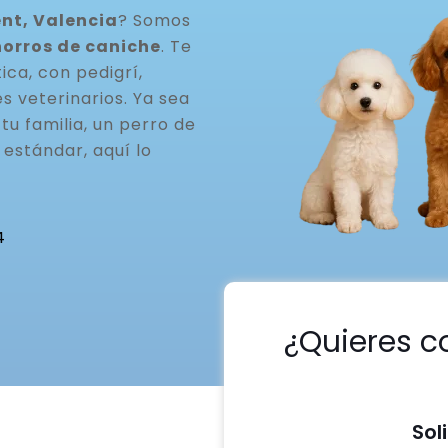
nt, Valencia
? Somos
horros de caniche
. Te
ca, con pedigrí,
s veterinarios. Ya sea
u familia, un perro de
estándar, aquí lo
4
¿Quieres c
Sol