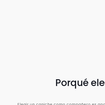
Porqué el
Elegir un caniche como compañero es apost