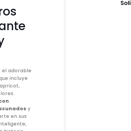
Sol
ros
cante
y
 el adorable
que incluye
apricot,
lores.
 con
vacunados
y
rte en sus
teligente,