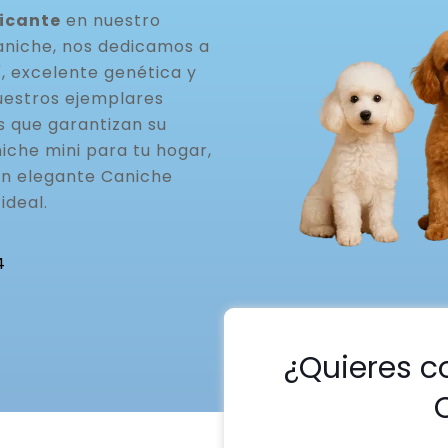
licante
en nuestro
aniche, nos dedicamos a
, excelente genética y
uestros ejemplares
s que garantizan su
iche mini para tu hogar,
un elegante Caniche
ideal.
4
¿Quieres c