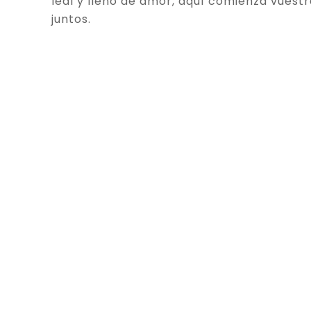
leal y lleno de amor, aquí comienza vuestr
juntos.