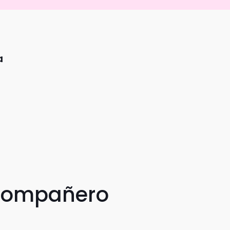
a
 compañero