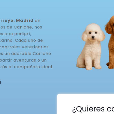
Arroyo, Madrid
en
ros de Caniche, nos
s con pedigrí,
cariño. Cada uno de
controles veterinarios
ues un adorable Caniche
partir aventuras o un
rás al compañero ideal.
4
¿Quieres c