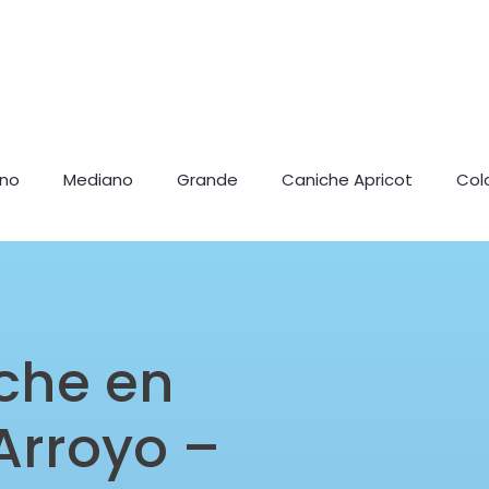
ano
Mediano
Grande
Caniche Apricot
Col
che en
Arroyo –