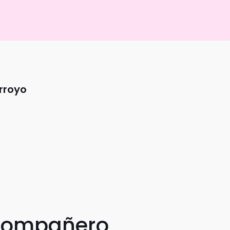
rroyo
 compañero