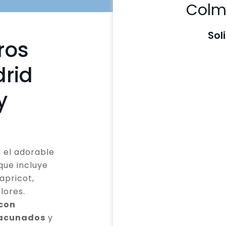
Colm
Sol
ros
rid
y
 el adorable
que incluye
apricot,
lores.
 con
vacunados
y