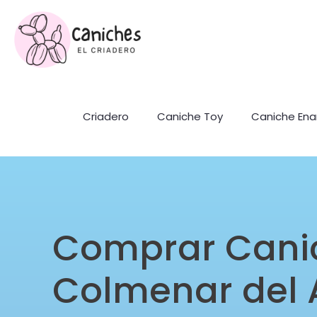
Criadero
Caniche Toy
Caniche En
Comprar Cani
Colmenar del 