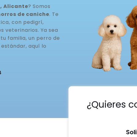
, Alicante
? Somos
horros de caniche
. Te
ca, con pedigrí,
s veterinarios. Ya sea
u familia, un perro de
estándar, aquí lo
4
¿Quieres c
Sol