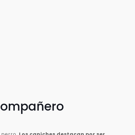
 compañero
 perro.
Los caniches destacan por ser