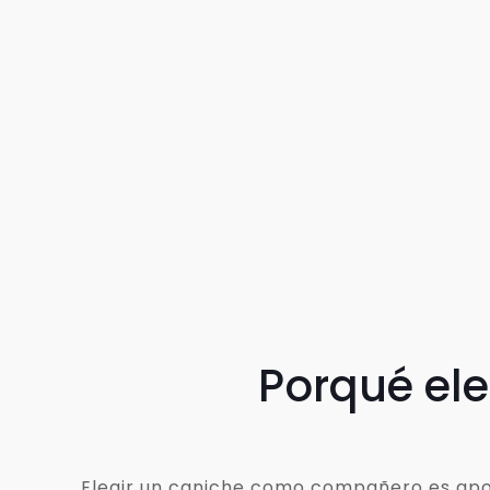
Porqué el
Elegir un caniche como compañero es apost