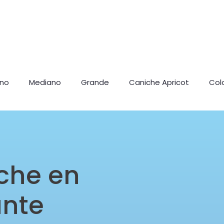
ano
Mediano
Grande
Caniche Apricot
Col
che en
ante