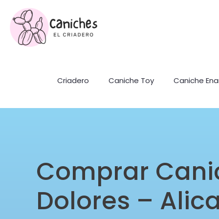
Criadero
Caniche Toy
Caniche En
Comprar Cani
Dolores – Alic