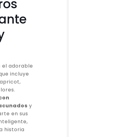
ros
cante
y
 el adorable
que incluye
apricot,
lores.
 con
vacunados
y
rte en sus
teligente,
a historia