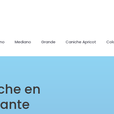
ano
Mediano
Grande
Caniche Apricot
Col
che en
cante