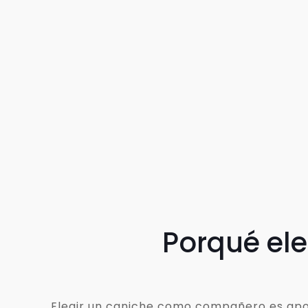
Porqué el
Elegir un caniche como compañero es apost