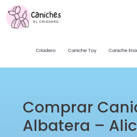
Criadero
Caniche Toy
Caniche En
Comprar Cani
Albatera – Ali