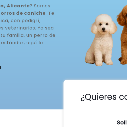
a, Alicante
? Somos
horros de caniche
. Te
ca, con pedigrí,
s veterinarios. Ya sea
u familia, un perro de
estándar, aquí lo
4
¿Quieres c
Sol