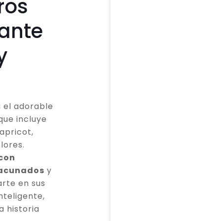
ros
cante
y
 el adorable
que incluye
apricot,
lores.
 con
vacunados
y
rte en sus
teligente,
a historia