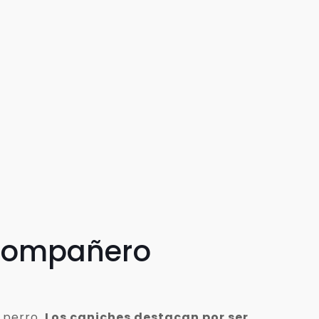
 compañero
 perro.
Los caniches destacan por ser