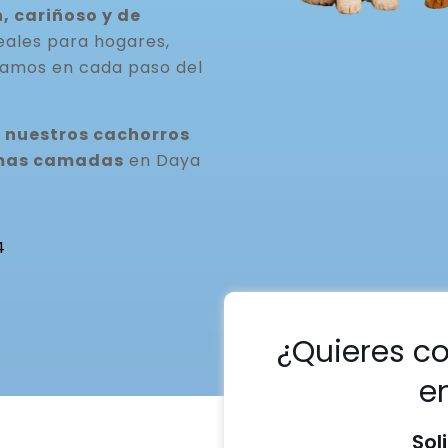
, cariñoso y de
eales para hogares,
ñamos en cada paso del
 nuestros cachorros
ximas camadas
en Daya
4
¿Quieres c
e
Sol