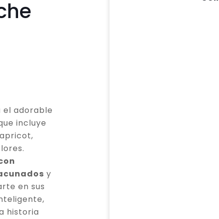
che
 el adorable
que incluye
apricot,
lores.
 con
vacunados
y
rte en sus
teligente,
a historia