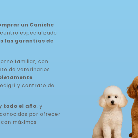
comprar un Caniche
 centro especializado
s las garantías de
orno familiar, con
nto de veterinarios
pletamente
pedigrí y contrato de
 todo el año
, y
econocidos por ofrecer
o con máximos