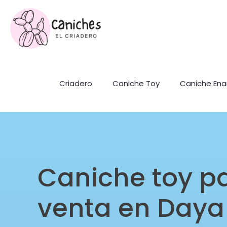
Criadero
Caniche Toy
Caniche En
Caniche toy p
venta en Daya 