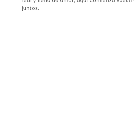
leal y lleno de amor, aquí comienza vuestr
juntos.