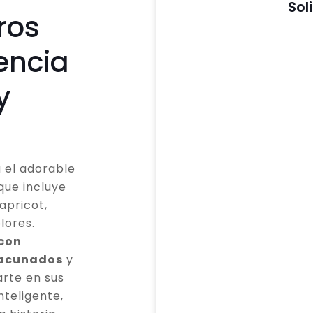
Sol
ros
encia
y
 el adorable
que incluye
apricot,
lores.
 con
vacunados
y
rte en sus
teligente,