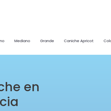
ano
Mediano
Grande
Caniche Apricot
Col
che en
ncia