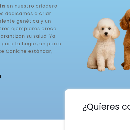
ia
en nuestro criadero
os dedicamos a criar
elente genética y un
stros ejemplares crece
arantizan su salud. Ya
 para tu hogar, un perro
te Caniche estándar,
4
¿Quieres c