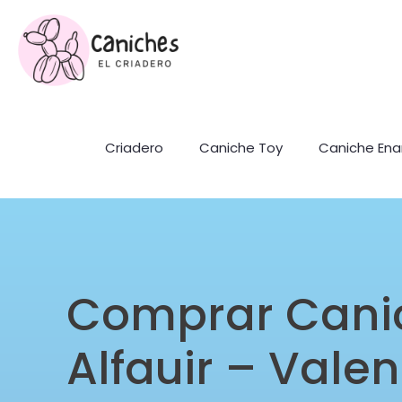
Criadero
Caniche Toy
Caniche En
Comprar Cani
Alfauir – Vale