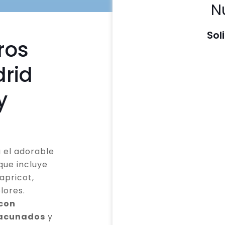
N
Sol
ros
rid
y
 el adorable
que incluye
apricot,
lores.
 con
vacunados
y