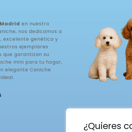
 Madrid
en nuestro
aniche, nos dedicamos a
, excelente genética y
uestros ejemplares
s que garantizan su
iche mini para tu hogar,
un elegante Caniche
ideal.
4
¿Quieres c