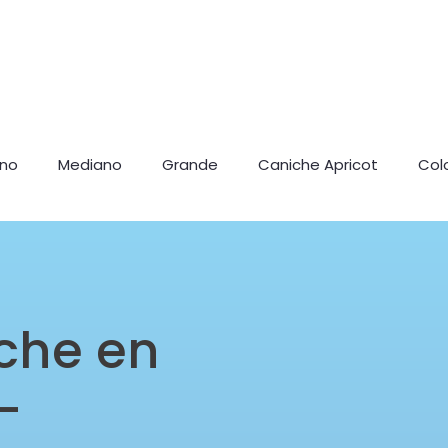
ano
Mediano
Grande
Caniche Apricot
Col
che en
–