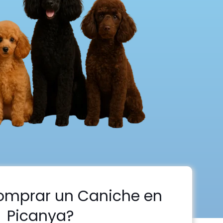
omprar un Caniche en
Picanya?