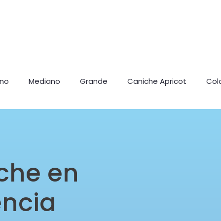
ano
Mediano
Grande
Caniche Apricot
Col
che en
encia