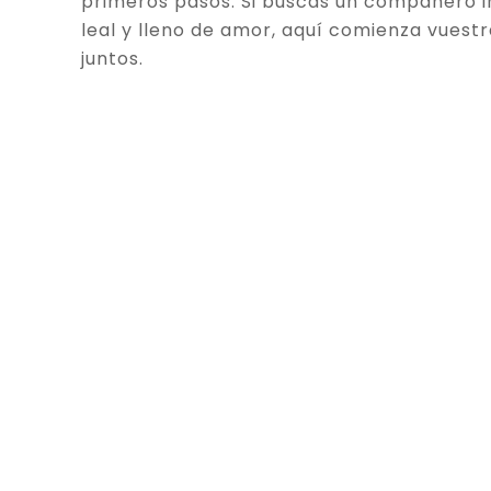
primeros pasos. Si buscas un compañero in
leal y lleno de amor, aquí comienza vuestr
juntos.