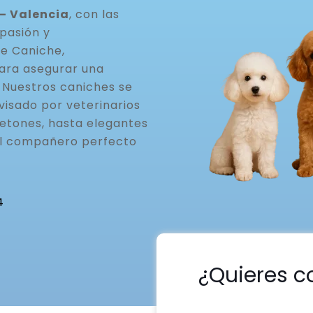
– Valencia
, con las
pasión y
de Caniche,
ara asegurar una
. Nuestros caniches se
visado por veterinarios
etones, hasta elegantes
el compañero perfecto
4
¿Quieres c