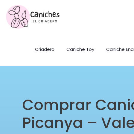
Criadero
Caniche Toy
Caniche En
Comprar Cani
Picanya – Val