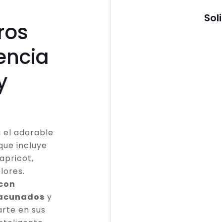
Sol
ros
encia
y
 el adorable
que incluye
apricot,
lores.
 con
vacunados
y
rte en sus