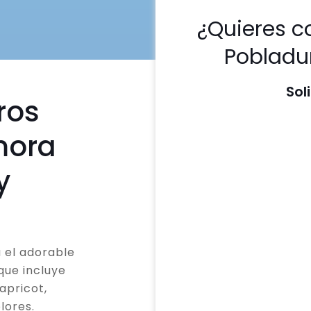
¿Quieres c
Pobladu
Sol
ros
mora
y
 el adorable
que incluye
apricot,
lores.