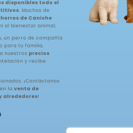
 disponibles todo el
titivos
. Muchos de
horros de Caniche
ni al bienestar animal.
n, un perro de compañía
para tu familia,
ta nuestros
precios
ntelación y recibe
ionados. ¡Contáctanos
 en la
venta de
y alrededores
!
4