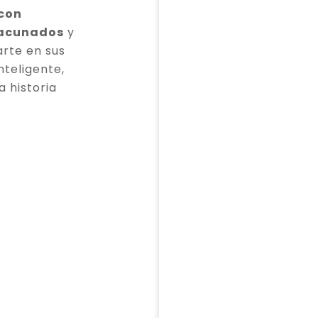
 con
vacunados
y
rte en sus
teligente,
a historia