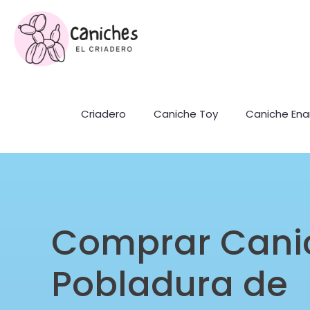
Criadero
Caniche Toy
Caniche En
Comprar Cani
Pobladura de