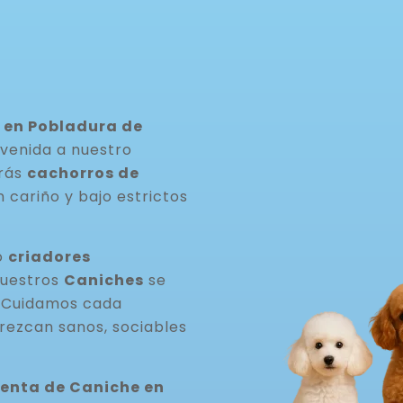
–
 en Pobladura de
nvenida a nuestro
arás
cachorros de
 cariño y bajo estrictos
o
criadores
Nuestros
Caniches
se
. Cuidamos cada
rezcan sanos, sociables
venta de Caniche en