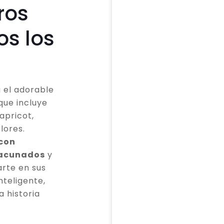
ros
os los
 el adorable
que incluye
apricot,
lores.
 con
vacunados
y
rte en sus
teligente,
a historia