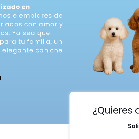
lizado en
emos ejemplares de
criados con amor y
ios. Ya sea que
ara tu familia, un
 elegante caniche
.
4
¿Quieres 
Sol