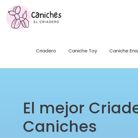
Criadero
Caniche Toy
Caniche En
El mejor Criad
Caniches