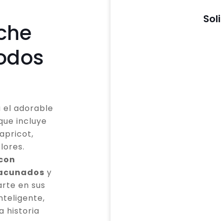
Sol
che
todos
 el adorable
que incluye
apricot,
lores.
 con
vacunados
y
rte en sus
teligente,
a historia