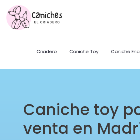
Criadero
Caniche Toy
Caniche En
Caniche toy p
venta en Madr