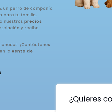
n, un perro de compañía
para tu familia,
ta nuestros
precios
ntelación y recibe
ionados. ¡Contáctanos
 en la
venta de
4
¿Quieres c