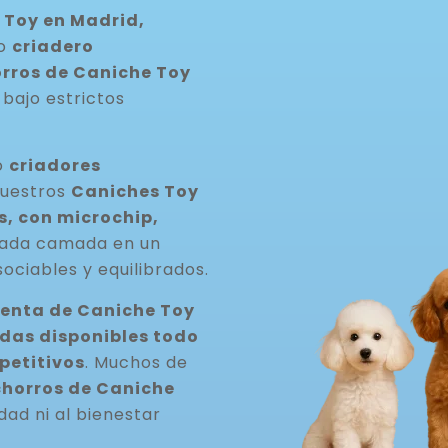
 Toy en Madrid,
ro
criadero
rros de Caniche Toy
 bajo estrictos
o
criadores
Nuestros
Caniches Toy
, con microchip,
cada camada en un
ociables y equilibrados.
venta de Caniche Toy
as disponibles todo
petitivos
. Muchos de
horros de Caniche
idad ni al bienestar