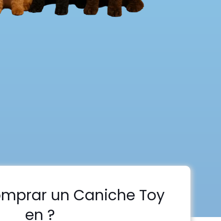
omprar un Caniche Toy
en ?