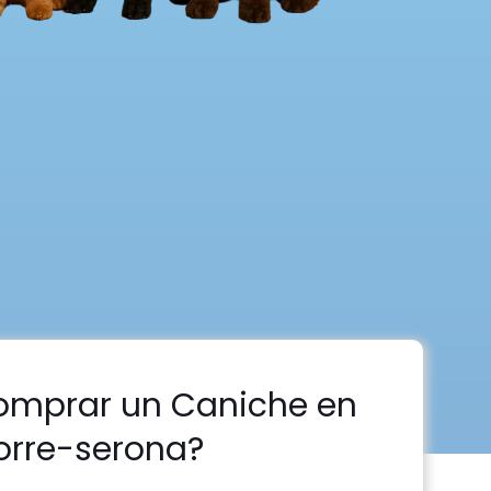
omprar un Caniche en
orre-serona?