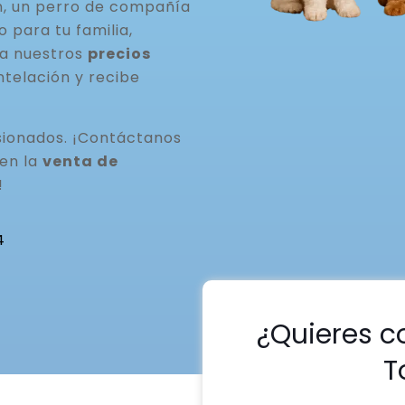
n, un perro de compañía
para tu familia,
ta nuestros
precios
ntelación y recibe
ionados. ¡Contáctanos
 en la
venta de
!
4
¿Quieres c
T