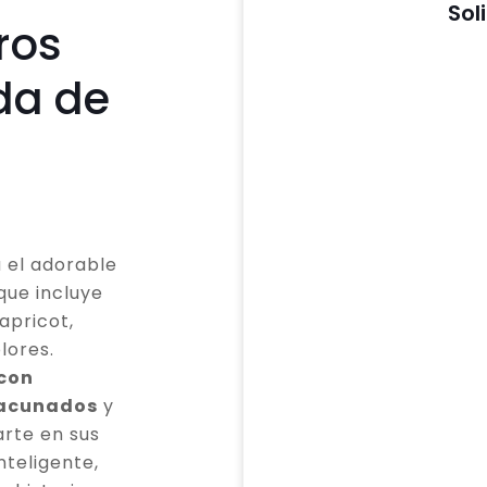
Sol
ros
da de
 el adorable
que incluye
apricot,
lores.
 con
vacunados
y
rte en sus
teligente,