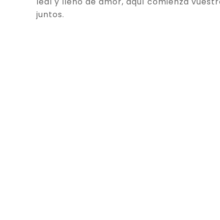
leal y lleno de amor, aquí comienza vuestr
juntos.