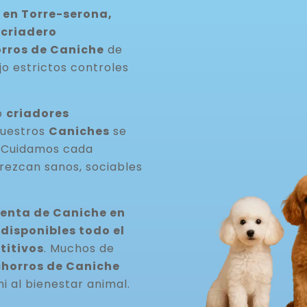
 en Torre-serona,
o
criadero
rros de Caniche
de
jo estrictos controles
o
criadores
Nuestros
Caniches
se
. Cuidamos cada
rezcan sanos, sociables
venta de Caniche en
isponibles todo el
titivos
. Muchos de
horros de Caniche
ni al bienestar animal.