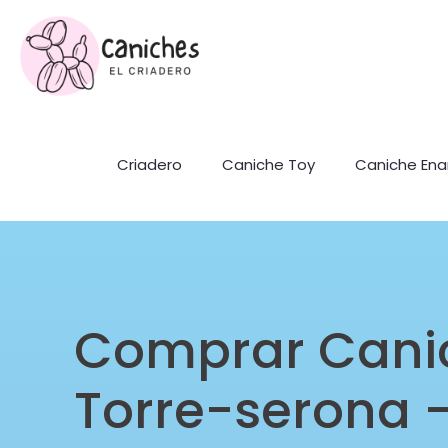
Criadero
Caniche Toy
Caniche En
Comprar Cani
Torre-serona –