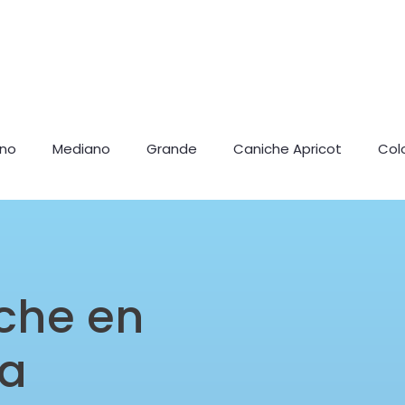
ano
Mediano
Grande
Caniche Apricot
Col
che en
ia