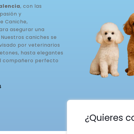
alencia
, con las
pasión y
de Caniche,
ara asegurar una
. Nuestros caniches se
visado por veterinarios
etones, hasta elegantes
el compañero perfecto
4
¿Quieres c