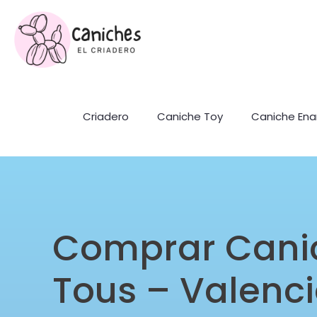
Criadero
Caniche Toy
Caniche En
Comprar Cani
Tous – Valenc