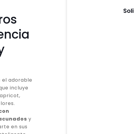
Sol
ros
encia
y
 el adorable
que incluye
apricot,
lores.
 con
vacunados
y
rte en sus