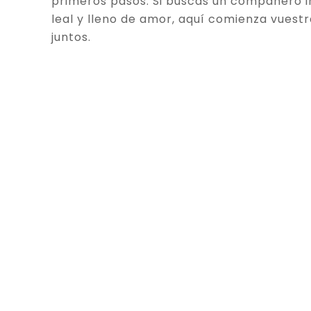
primeros pasos. Si buscas un compañero in
leal y lleno de amor, aquí comienza vuestr
juntos.